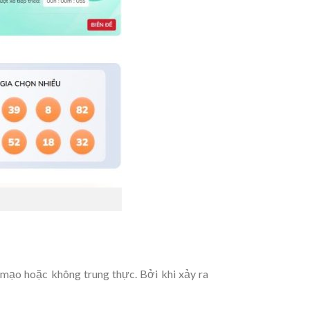
ả mạo hoặc không trung thực. Bởi khi xảy ra