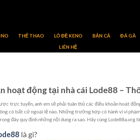
INO
THỂ THAO
LÔ ĐỀ KENO
BẮN CÁ
ĐÁ GÀ
LIÊN HỆ
n hoạt động tại nhà cái Lode88 – T
ược trực tuyến, anh em sẽ phải tuân thủ các điều khoản hoạt động
hông có bất cứ ngoại lệ nào. Những trường hợp có hành vi vi phạm
rong đây quy định những nội dung ra sao. Hãy cùng Lode88a.org tìm
ode88
là gì?