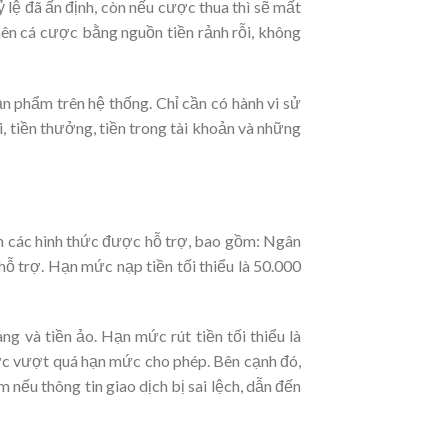
lệ đã ấn định, còn nếu cược thua thì sẽ mất
nên cá cược bằng nguồn tiền rảnh rỗi, không
n phẩm trên hệ thống. Chỉ cần có hành vi sử
i, tiền thưởng, tiền trong tài khoản và những
ên các hình thức được hỗ trợ, bao gồm: Ngân
hỗ trợ. Hạn mức nạp tiền tối thiểu là 50.000
g và tiền ảo. Hạn mức rút tiền tối thiểu là
c vượt quá hạn mức cho phép. Bên cạnh đó,
nếu thông tin giao dịch bị sai lệch, dẫn đến