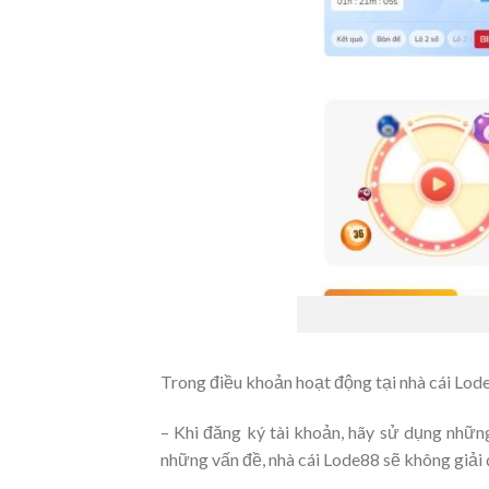
Trong điều khoản hoạt động tại nhà cái Lode
– Khi đăng ký tài khoản, hãy sử dụng những
những vấn đề, nhà cái Lode88 sẽ không giải 