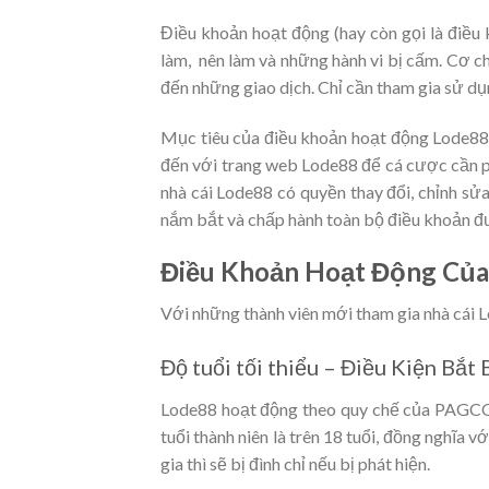
Điều khoản hoạt động (hay còn gọi là điều 
làm, nên làm và những hành vi bị cấm. Cơ c
đến những giao dịch. Chỉ cần tham gia sử dụ
Mục tiêu của điều khoản hoạt động Lode88 l
đến với trang web Lode88 để cá cược cần ph
nhà cái Lode88 có quyền thay đổi, chỉnh sử
nắm bắt và chấp hành toàn bộ điều khoản đ
Điều Khoản Hoạt Động Của
Với những thành viên mới tham gia nhà cái L
Độ tuổi tối thiểu – Điều Kiện Bắ
Lode88 hoạt động theo quy chế của PAGCOR, 
tuổi thành niên là trên 18 tuổi, đồng nghĩa 
gia thì sẽ bị đình chỉ nếu bị phát hiện.