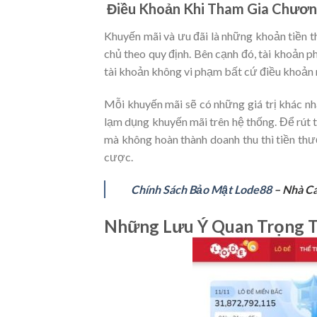
Điều Khoản Khi Tham Gia Chươn
Khuyến mãi và ưu đãi là những khoản tiền 
chủ theo quy định. Bên cạnh đó, tài khoản p
tài khoản không vi phạm bất cứ điều khoản 
Mỗi khuyến mãi sẽ có những giá trị khác nh
lạm dụng khuyến mãi trên hệ thống. Để rút t
mà không hoàn thành doanh thu thì tiền thưở
cược.
Chính Sách Bảo Mật Lode88
– Nhà Cá
Những Lưu Ý Quan Trọng T