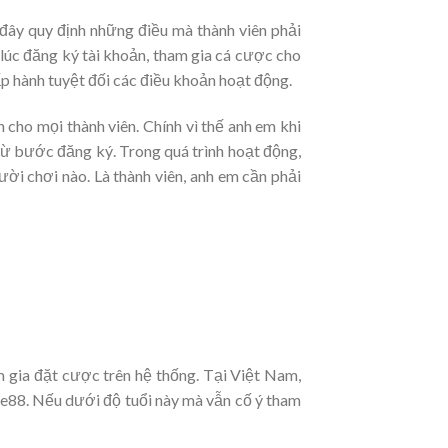
 đây quy định những điều mà thành viên phải
lúc đăng ký tài khoản, tham gia cá cược cho
ấp hành tuyệt đối các điều khoản hoạt động.
cho mọi thành viên. Chính vì thế anh em khi
từ bước đăng ký. Trong quá trình hoạt động,
ời chơi nào. Là thành viên, anh em cần phải
m gia đặt cược trên hệ thống. Tại Việt Nam,
Lode88. Nếu dưới độ tuổi này mà vẫn cố ý tham