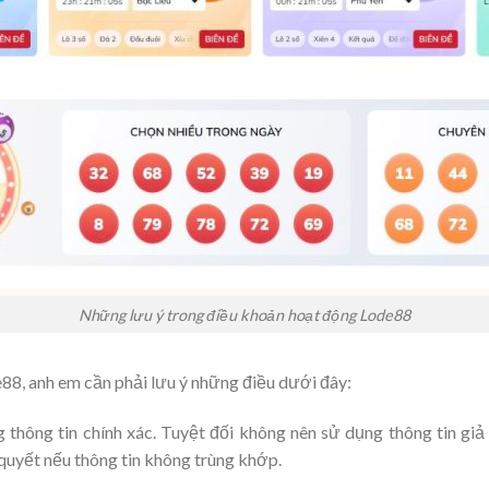
Những lưu ý trong điều khoản hoạt động Lode88
88, anh em cần phải lưu ý những điều dưới đây:
 thông tin chính xác. Tuyệt đối không nên sử dụng thông tin gi
quyết nếu thông tin không trùng khớp.