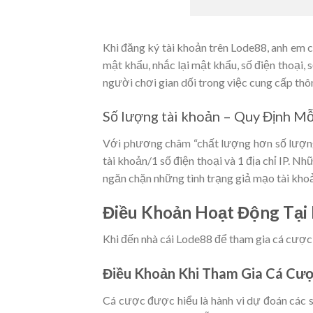
Khi đăng ký tài khoản trên Lode88, anh em 
mật khẩu, nhắc lại mật khẩu, số điện thoại, 
người chơi gian dối trong việc cung cấp thôn
Số lượng tài khoản – Quy Định M
Với phương châm “chất lượng hơn số lượng”,
tài khoản/1 số điện thoại và 1 địa chỉ IP. N
ngăn chặn những tình trạng giả mạo tài khoả
Điều Khoản Hoạt Động Tại
Khi đến nhà cái Lode88 để tham gia cá cược
Điều Khoản Khi Tham Gia Cá Cượ
Cá cược được hiểu là hành vi dự đoán các 