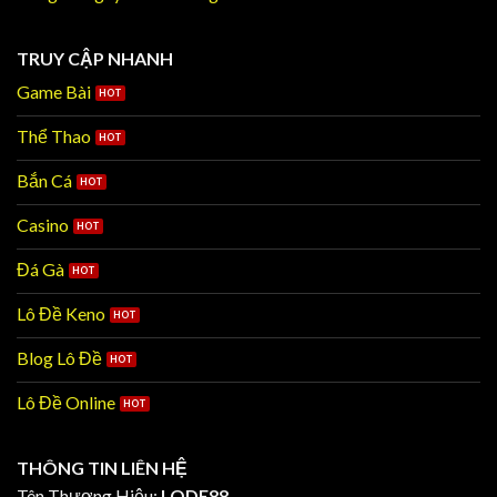
TRUY CẬP NHANH
Game Bài
Thể Thao
Bắn Cá
Casino
Đá Gà
Lô Đề Keno
Blog Lô Đề
Lô Đề Online
THÔNG TIN LIÊN HỆ
Tên Thương Hiệu:
LODE88