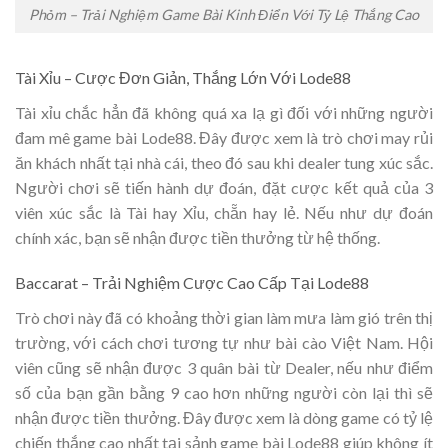
Phỏm – Trải Nghiệm Game Bài Kinh Điển Với Tỷ Lệ Thắng Cao
Tài Xỉu – Cược Đơn Giản, Thắng Lớn Với Lode88
Tài xỉu chắc hẳn đã không quá xa lạ gì đối với những người
đam mê game bài Lode88. Đây được xem là trò chơi may rủi
ăn khách nhất tại nhà cái, theo đó sau khi dealer tung xúc sắc.
Người chơi sẽ tiến hành dự đoán, đặt cược kết quả của 3
viên xúc sắc là Tài hay Xỉu, chẵn hay lẻ. Nếu như dự đoán
chính xác, bạn sẽ nhận được tiền thưởng từ hệ thống.
Baccarat – Trải Nghiệm Cược Cao Cấp Tại Lode88
Trò chơi này đã có khoảng thời gian làm mưa làm gió trên thị
trường, với cách chơi tương tự như bài cào Việt Nam. Hội
viên cũng sẽ nhận được 3 quân bài từ Dealer, nếu như điểm
số của bạn gần bằng 9 cao hơn những người còn lại thì sẽ
nhận được tiền thưởng. Đây được xem là dòng game có tỷ lệ
chiến thắng cao nhất tại sảnh game bài Lode88 giúp không ít