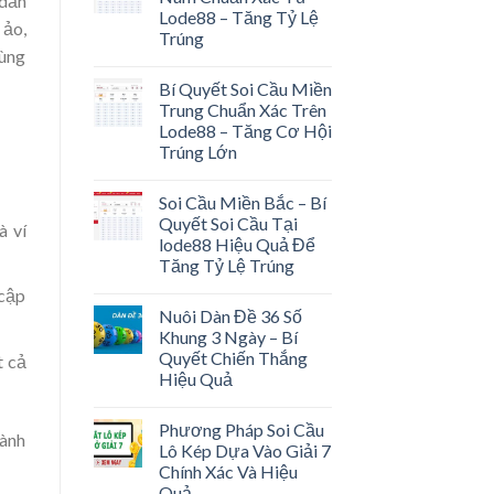
 dẫn
Lode88 – Tăng Tỷ Lệ
 ảo,
Trúng
ùng
Bí Quyết Soi Cầu Miền
Trung Chuẩn Xác Trên
Lode88 – Tăng Cơ Hội
Trúng Lớn
Soi Cầu Miền Bắc – Bí
Quyết Soi Cầu Tại
à ví
lode88 Hiệu Quả Để
Tăng Tỷ Lệ Trúng
 cập
Nuôi Dàn Đề 36 Số
Khung 3 Ngày – Bí
Quyết Chiến Thắng
t cả
Hiệu Quả
Phương Pháp Soi Cầu
hành
Lô Kép Dựa Vào Giải 7
Chính Xác Và Hiệu
Quả