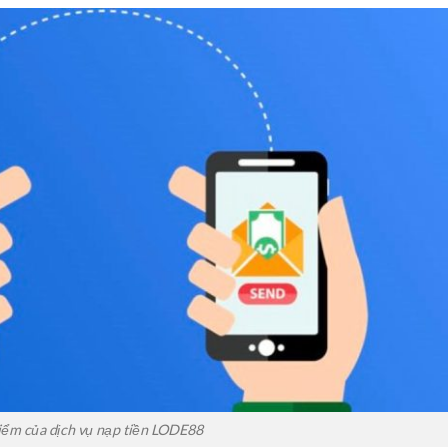
iểm của dịch vụ nạp tiền LODE88