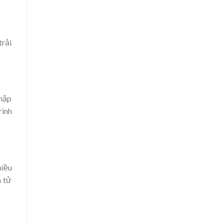
trải
nhập
rình
hiều
n tử