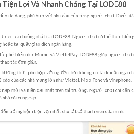
 Tiện Lợi Và Nhanh Chóng Tại LODE88
ền đa dạng, phù hợp với nhu cầu của từng người chơi. Dưới đâ
c được ưa chuộng nhất tại LODE88. Người chơi có thể thực hiện 
g hoặc tại quầy giao dịch ngân hàng.
ện tử phổ biến như Momo và ViettelPay, LODE88 giúp người chơi
 thao tác đơn giản.
à phương thức phù hợp với người chơi không có tài khoản ngân 
hẻ cào của các nhà mạng lớn như Viettel, MobiFone và Vinaphone.
ức nạp mới và hiện đại nhất trên thị trường. Người chơi chỉ cần 
à nhà cái cung cấp.
n trải nghiệm trọn vẹn nhất cho tất cả thành viên của mình.