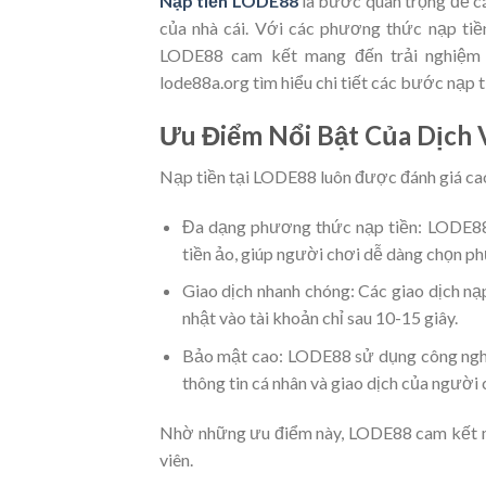
Nạp tiền LODE88
là bước quan trọng để cá
của nhà cái. Với các phương thức nạp tiền
LODE88 cam kết mang đến trải nghiệm ch
lode88a.org tìm hiểu chi tiết các bước nạp t
Ưu Điểm Nổi Bật Của Dịch
Nạp tiền tại LODE88 luôn được đánh giá ca
Đa dạng phương thức nạp tiền: LODE88 hỗ
tiền ảo, giúp người chơi dễ dàng chọn p
Giao dịch nhanh chóng: Các giao dịch n
nhật vào tài khoản chỉ sau 10-15 giây.
Bảo mật cao: LODE88 sử dụng công nghệ 
thông tin cá nhân và giao dịch của người 
Nhờ những ưu điểm này, LODE88 cam kết mang
viên.