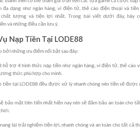
c thành viên có thể tham gia trọn vẹn các tựa game cá cược hấp
 đa dạng như ngân hàng, ví điện tử, thẻ cào điện thoại và tiền
ất lượng và tiện lợi nhất. Trong bài viết dưới đây, hãy c
iền và những điều cần lưu ý.
 Vụ Nạp Tiền Tại LODE88
o bởi những ưu điểm nổi bật sau đây:
 trợ 4 hình thức nạp tiền như ngân hàng, ví điện tử, thẻ cào v
hương thức phù hợp cho mình.
ạp tiền tại LODE88 đều được xử lý nhanh chóng nên tiền sẽ được
bảo mật tiên tiến nhất hiện nay nên sẽ đảm bảo an toàn cho tấ
chơi.
 lại trải nghiệm tiện lợi, nhanh chóng và an toàn cho tất cả t