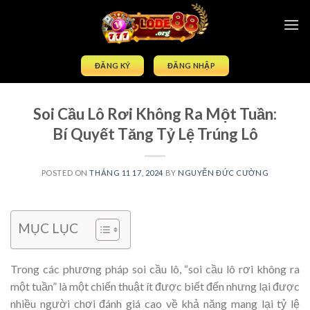
Skip
to
content
ĐĂNG KÝ
ĐĂNG NHẬP
Soi Cầu Lô Rơi Không Ra Một Tuần:
Bí Quyết Tăng Tỷ Lệ Trúng Lô
POSTED ON
THÁNG 11 17, 2024
BY
NGUYỄN ĐỨC CƯỜNG
MỤC LỤC
Trong các phương pháp soi cầu lô, “soi cầu lô rơi không ra
một tuần” là một chiến thuật ít được biết đến nhưng lại được
nhiều người chơi đánh giá cao về khả năng mang lại tỷ lệ