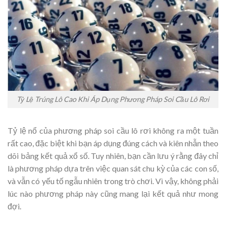
Tỷ Lệ Trúng Lô Cao Khi Áp Dụng Phương Pháp Soi Cầu Lô Rơi
Tỷ lệ nổ của phương pháp soi cầu lô rơi không ra một tuần
rất cao, đặc biệt khi bạn áp dụng đúng cách và kiên nhẫn theo
dõi bảng kết quả xổ số. Tuy nhiên, bạn cần lưu ý rằng đây chỉ
là phương pháp dựa trên việc quan sát chu kỳ của các con số,
và vẫn có yếu tố ngẫu nhiên trong trò chơi. Vì vậy, không phải
lúc nào phương pháp này cũng mang lại kết quả như mong
đợi.