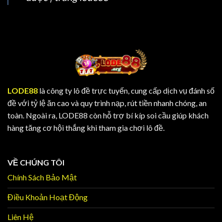
LODE88
là công ty lô đề trực tuyến, cung cấp dịch vụ đánh số
đề với tỷ lệ ăn cao và quy trình nạp, rút tiền nhanh chóng, an
toàn. Ngoài ra, LODE88 còn hỗ trợ bí kíp soi cầu giúp khách
hàng tăng cơ hội thắng khi tham gia chơi lô đề.
VỀ CHÚNG TÔI
Chính Sách Bảo Mật
Điều Khoản Hoạt Động
Liên Hệ