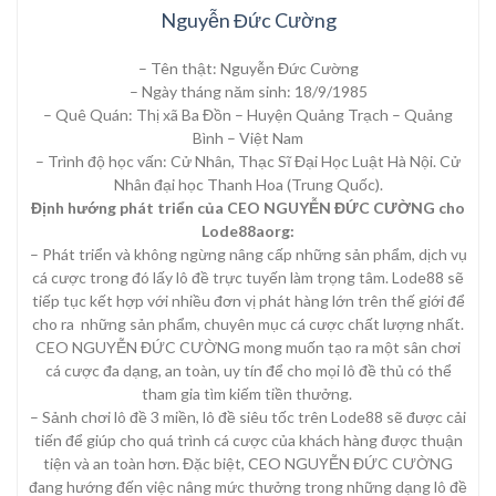
Nguyễn Đức Cường
– Tên thật: Nguyễn Đức Cường
– Ngày tháng năm sinh: 18/9/1985
– Quê Quán: Thị xã Ba Đồn – Huyện Quảng Trạch – Quảng
Bình – Việt Nam
– Trình độ học vấn: Cử Nhân, Thạc Sĩ Đại Học Luật Hà Nội. Cử
Nhân đại học Thanh Hoa (Trung Quốc).
Định hướng phát triển của CEO NGUYỄN ĐỨC CƯỜNG cho
Lode88aorg:
– Phát triển và không ngừng nâng cấp những sản phẩm, dịch vụ
cá cược trong đó lấy lô đề trực tuyến làm trọng tâm. Lode88 sẽ
tiếp tục kết hợp với nhiều đơn vị phát hàng lớn trên thế giới để
cho ra những sản phẩm, chuyên mục cá cược chất lượng nhất.
CEO NGUYỄN ĐỨC CƯỜNG mong muốn tạo ra một sân chơi
cá cược đa dạng, an toàn, uy tín để cho mọi lô đề thủ có thể
tham gia tìm kiếm tiền thưởng.
– Sảnh chơi lô đề 3 miền, lô đề siêu tốc trên Lode88 sẽ được cải
tiến để giúp cho quá trình cá cược của khách hàng được thuận
tiện và an toàn hơn. Đặc biệt, CEO NGUYỄN ĐỨC CƯỜNG
đang hướng đến việc nâng mức thưởng trong những dạng lô đề