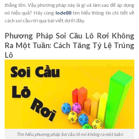
thắng lớn. Vậy phương pháp này là gì và làm sao để áp dụng
nó hiệu quả? Hãy cùng
lode88
tìm hiểu thông tin chi tiết về
cách soi cầu rơi qua bài viết dưới đây.
Phương Pháp Soi Cầu Lô Rơi Không
Ra Một Tuần: Cách Tăng Tỷ Lệ Trúng
Lô
Tìm hiểu phương pháp Soi cầu lô rơi không ra một tuần