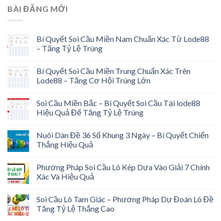
BÀI ĐĂNG MỚI
Bí Quyết Soi Cầu Miền Nam Chuẩn Xác Từ Lode88
– Tăng Tỷ Lệ Trúng
Bí Quyết Soi Cầu Miền Trung Chuẩn Xác Trên
Lode88 – Tăng Cơ Hội Trúng Lớn
Soi Cầu Miền Bắc – Bí Quyết Soi Cầu Tại lode88
Hiệu Quả Để Tăng Tỷ Lệ Trúng
Nuôi Dàn Đề 36 Số Khung 3 Ngày – Bí Quyết Chiến
Thắng Hiệu Quả
Phương Pháp Soi Cầu Lô Kép Dựa Vào Giải 7 Chính
Xác Và Hiệu Quả
Soi Cầu Lô Tam Giác – Phương Pháp Dự Đoán Lô Đề
Tăng Tỷ Lệ Thắng Cao