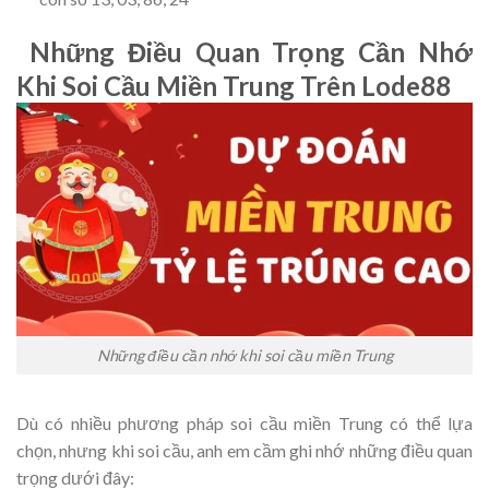
Những Điều Quan Trọng Cần Nhớ
Khi Soi Cầu Miền Trung Trên Lode88
Những điều cần nhớ khi soi cầu miền Trung
Dù có nhiều phương pháp soi cầu miền Trung có thể lựa
chọn, nhưng khi soi cầu, anh em cầm ghi nhớ những điều quan
trọng dưới đây: