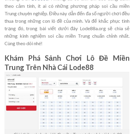
theo cảm tính, ít ai có những phương pháp soi cầu miền
Trung chuyên nghiệp. Điều này dẫn đến đa số người chơi đều
thua trong những con lô đề của mình. Và để khắc phục tình
trạng đó, trong bài viết dưới đây Lode88a.org sẽ chia sẻ
những kinh nghiệm soi cầu miền Trung chuẩn chỉnh nhất.
Cùng theo dõi nhé!
Khám Phá Sảnh Chơi Lô Đề Miền
Trung Trên Nhà Cái Lode88