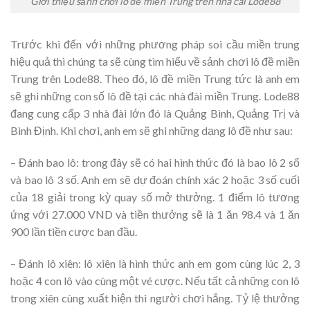
Giới thiệu sảnh chơi lô đề miền Trung trên nhà cái Lode88
Trước khi đến với những phương pháp soi cầu miền trung
hiệu quả thì chúng ta sẽ cùng tìm hiểu về sảnh chơi lô đề miền
Trung trên Lode88. Theo đó, lô đề miền Trung tức là anh em
sẽ ghi những con số lô đề tại các nhà đài miền Trung. Lode88
đang cung cấp 3 nhà đài lớn đó là Quảng Bình, Quảng Trị và
Bình Định. Khi chơi, anh em sẽ ghi những dạng lô đề như sau:
– Đánh bao lô: trong đây sẽ có hai hình thức đó là bao lô 2 số
và bao lô 3 số. Anh em sẽ dự đoán chính xác 2 hoặc 3 số cuối
của 18 giải trong kỳ quay số mở thưởng. 1 điểm lô tương
ứng với 27.000 VND và tiền thưởng sẽ là 1 ăn 98.4 và 1 ăn
900 lần tiền cược ban đầu.
– Đánh lô xiên: lô xiên là hình thức anh em gom cùng lúc 2, 3
hoặc 4 con lô vào cùng một vé cược. Nếu tất cả những con lô
trong xiên cùng xuất hiện thì người chơi hắng. Tỷ lệ thưởng