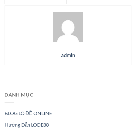
admin
DANH MỤC
BLOG LÔ ĐỀ ONLINE
Hướng Dẫn LODE88