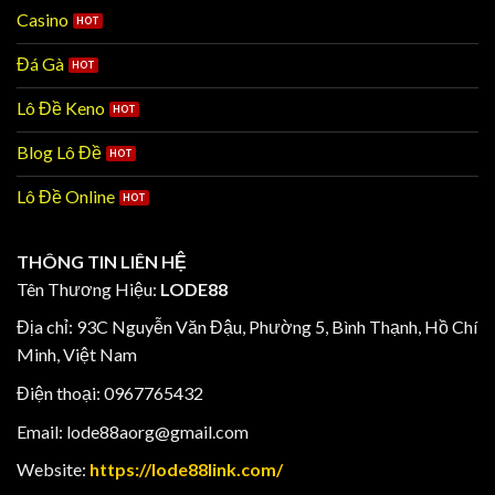
Casino
Đá Gà
Lô Đề Keno
Blog Lô Đề
Lô Đề Online
THÔNG TIN LIÊN HỆ
Tên Thương Hiệu:
LODE88
Địa chỉ: 93C Nguyễn Văn Đậu, Phường 5, Bình Thạnh, Hồ Chí
Minh, Việt Nam
Điện thoại: 0967765432
Email:
lode88aorg@gmail.com
Website:
https://lode88link.com/