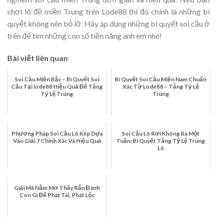
chơi lô đề miền Trung trên Lode88 thì đó chính là những bí
quyết không nên bỏ lỡ. Hãy áp dụng những bí quyết soi cầu ở
trên để tìm những con số tiền năng anh em nhé!
Bài viết liên quan
Soi Cầu Miền Bắc – Bí Quyết Soi
Bí Quyết Soi Cầu Miền Nam Chuẩn
Cầu Tại lode88 Hiệu Quả Để Tăng
Xác Từ Lode88 – Tăng Tỷ Lệ
Tỷ Lệ Trúng
Trúng
Phương Pháp Soi Cầu Lô Kép Dựa
Soi Cầu Lô Rơi Không Ra Một
Vào Giải 7 Chính Xác Và Hiệu Quả
Tuần: Bí Quyết Tăng Tỷ Lệ Trúng
Lô
Giải Mã Nằm Mơ Thấy Rắn Đánh
Con Gì Để Phát Tài, Phát Lộc