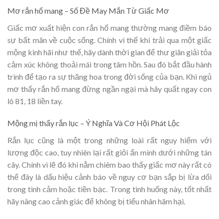
Mơ rắn hổ mang – Số Đề May Mắn Từ Giấc Mơ
Giấc mơ xuất hiện con rắn hổ mang thường mang điềm báo
sự bất mãn về cuộc sống. Chính vì thế khi trải qua một giấc
mộng kinh hãi như thế, hãy dành thời gian để thư giãn giải tỏa
cảm xúc không thoải mái trong tâm hồn. Sau đó bắt đầu hành
trình để tạo ra sự thăng hoa trong đời sống của bạn. Khi ngủ
mơ thấy rắn hổ mang đừng ngần ngại mà hãy quất ngay con
lô 81, 18 liền tay.
Mộng mị thấy rắn lục – Ý Nghĩa Và Cơ Hội Phát Lộc
Rắn lục cũng là một trong những loài rất nguy hiểm với
lượng độc cao, tuy nhiên lại rất giỏi ẩn mình dưới những tán
cây. Chính vì lẽ đó khi nằm chiêm bao thấy giấc mơ này rất có
thể đây là dấu hiệu cảnh báo về nguy cơ bạn sắp bị lừa dối
trong tình cảm hoặc tiền bạc. Trong tình huống này, tốt nhất
hãy nâng cao cảnh giác để không bị tiểu nhân hãm hại.