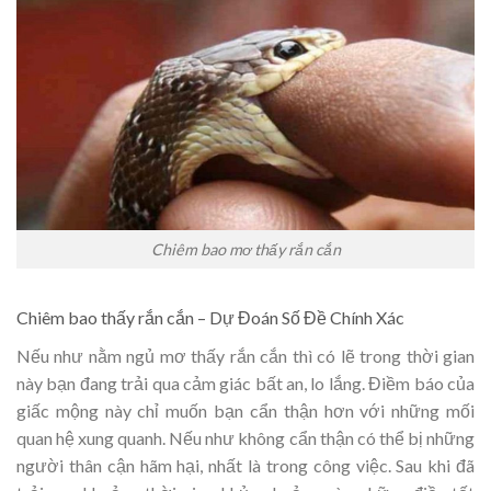
Chiêm bao mơ thấy rắn cắn
Chiêm bao thấy rắn cắn – Dự Đoán Số Đề Chính Xác
Nếu như nằm ngủ mơ thấy rắn cắn thì có lẽ trong thời gian
này bạn đang trải qua cảm giác bất an, lo lắng. Điềm báo của
giấc mộng này chỉ muốn bạn cẩn thận hơn với những mối
quan hệ xung quanh. Nếu như không cẩn thận có thể bị những
người thân cận hãm hại, nhất là trong công việc. Sau khi đã