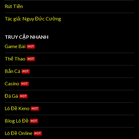
Rút Tiền
Tác giả: Nguy Đức Cường
TRUY CẬP NHANH
Game Bài
Thể Thao
Bắn Cá
Casino
Đá Gà
Lô Đề Keno
Blog Lô Đề
Lô Đề Online