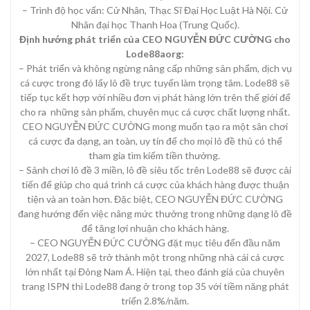
– Trình độ học vấn: Cử Nhân, Thạc Sĩ Đại Học Luật Hà Nội. Cử
Nhân đại học Thanh Hoa (Trung Quốc).
Định hướng phát triển của CEO NGUYỄN ĐỨC CƯỜNG cho
Lode88aorg:
– Phát triển và không ngừng nâng cấp những sản phẩm, dịch vụ
cá cược trong đó lấy lô đề trực tuyến làm trọng tâm. Lode88 sẽ
tiếp tục kết hợp với nhiều đơn vị phát hàng lớn trên thế giới để
cho ra những sản phẩm, chuyên mục cá cược chất lượng nhất.
CEO NGUYỄN ĐỨC CƯỜNG mong muốn tạo ra một sân chơi
cá cược đa dạng, an toàn, uy tín để cho mọi lô đề thủ có thể
tham gia tìm kiếm tiền thưởng.
– Sảnh chơi lô đề 3 miền, lô đề siêu tốc trên Lode88 sẽ được cải
tiến để giúp cho quá trình cá cược của khách hàng được thuận
tiện và an toàn hơn. Đặc biệt, CEO NGUYỄN ĐỨC CƯỜNG
đang hướng đến việc nâng mức thưởng trong những dạng lô đề
để tăng lợi nhuận cho khách hàng.
– CEO NGUYỄN ĐỨC CƯỜNG đặt mục tiêu đến đầu năm
2027, Lode88 sẽ trở thành một trong những nhà cái cá cược
lớn nhất tại Đông Nam Á. Hiện tại, theo đánh giá của chuyên
trang ISPN thì Lode88 đang ở trong top 35 với tiềm năng phát
triển 2.8%/năm.