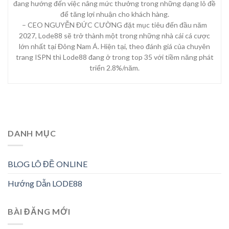
đang hướng đến việc nâng mức thưởng trong những dạng lô đề
để tăng lợi nhuận cho khách hàng.
– CEO NGUYỄN ĐỨC CƯỜNG đặt mục tiêu đến đầu năm
2027, Lode88 sẽ trở thành một trong những nhà cái cá cược
lớn nhất tại Đông Nam Á. Hiện tại, theo đánh giá của chuyên
trang ISPN thì Lode88 đang ở trong top 35 với tiềm năng phát
triển 2.8%/năm.
DANH MỤC
BLOG LÔ ĐỀ ONLINE
Hướng Dẫn LODE88
BÀI ĐĂNG MỚI