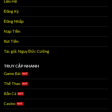
Liên Hệ
Đăng Ký
Đăng Nhập
Nạp Tiền
Rút Tiền
Tác giả: Nguy Đức Cường
TRUY CẬP NHANH
Game Bài
Thể Thao
Bắn Cá
Casino