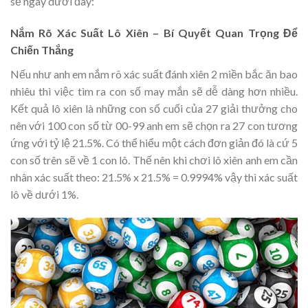
sẻ ngay dưới đây:
Nắm Rõ Xác Suất Lô Xiên – Bí Quyết Quan Trọng Để
Chiến Thắng
Nếu như anh em nắm rõ xác suất đánh xiên 2 miền bắc ăn bao
nhiêu thì việc tìm ra con số may mắn sẽ dễ dàng hơn nhiều.
Kết quả lô xiên là những con số cuối của 27 giải thưởng cho
nên với 100 con số từ 00-99 anh em sẽ chọn ra 27 con tương
ứng với tỷ lệ 21.5%. Có thể hiểu một cách đơn giản đó là cứ 5
con số trên sẽ về 1 con lô. Thế nên khi chơi lô xiên anh em cần
nhân xác suất theo: 21.5% x 21.5% = 0.9994% vậy thì xác suất
lô về dưới 1%.