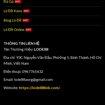
Đá Gà
Lô Đề Keno
Blog Lô Đề
Lô Đề Online
THÔNG TIN LIÊN HỆ
Tên Thương Hiệu:
LODE88
Địa chỉ: 93C Nguyễn Văn Đậu, Phường 5, Bình Thạnh, Hồ Chí
Minh, Việt Nam
Điện thoại: 0967765432
Email:
lode88aorg@gmail.com
Website:
https://lode88link.com/