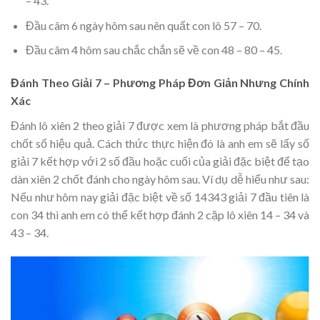
– 43.
Đầu câm 6 ngày hôm sau nên quất con lô 57 – 70.
Đầu câm 4 hôm sau chắc chắn sẽ về con 48 – 80 – 45.
Đánh Theo Giải 7 – Phương Pháp Đơn Giản Nhưng Chính
Xác
Đánh lô xiên 2 theo giải 7 được xem là phương pháp bắt đầu
chốt số hiệu quả. Cách thức thực hiện đó là anh em sẽ lấy số
giải 7 kết hợp với 2 số đầu hoặc cuối của giải đặc biệt để tạo
dàn xiên 2 chốt đánh cho ngày hôm sau. Ví dụ dễ hiểu như sau:
Nếu như hôm nay giải đặc biệt về số 14343 giải 7 đầu tiên là
con 34 thì anh em có thể kết hợp đánh 2 cặp lô xiên 14 – 34 và
43 – 34.