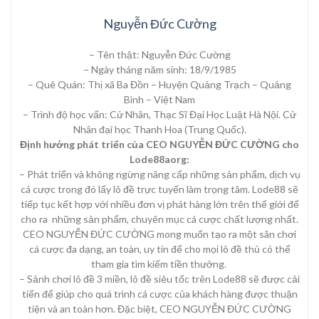
Nguyễn Đức Cường
– Tên thật: Nguyễn Đức Cường
– Ngày tháng năm sinh: 18/9/1985
– Quê Quán: Thị xã Ba Đồn – Huyện Quảng Trạch – Quảng
Bình – Việt Nam
– Trình độ học vấn: Cử Nhân, Thạc Sĩ Đại Học Luật Hà Nội. Cử
Nhân đại học Thanh Hoa (Trung Quốc).
Định hướng phát triển của CEO NGUYỄN ĐỨC CƯỜNG cho
Lode88aorg:
– Phát triển và không ngừng nâng cấp những sản phẩm, dịch vụ
cá cược trong đó lấy lô đề trực tuyến làm trọng tâm. Lode88 sẽ
tiếp tục kết hợp với nhiều đơn vị phát hàng lớn trên thế giới để
cho ra những sản phẩm, chuyên mục cá cược chất lượng nhất.
CEO NGUYỄN ĐỨC CƯỜNG mong muốn tạo ra một sân chơi
cá cược đa dạng, an toàn, uy tín để cho mọi lô đề thủ có thể
tham gia tìm kiếm tiền thưởng.
– Sảnh chơi lô đề 3 miền, lô đề siêu tốc trên Lode88 sẽ được cải
tiến để giúp cho quá trình cá cược của khách hàng được thuận
tiện và an toàn hơn. Đặc biệt, CEO NGUYỄN ĐỨC CƯỜNG