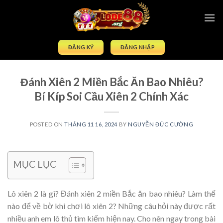
Skip
to
content
ĐĂNG KÝ
ĐĂNG NHẬP
Đánh Xiên 2 Miền Bắc Ăn Bao Nhiêu?
Bí Kíp Soi Cầu Xiên 2 Chính Xác
POSTED ON
THÁNG 11 16, 2024
BY
NGUYỄN ĐỨC CƯỜNG
MỤC LỤC
Lô xiên 2 là gì? Đánh xiên 2 miền Bắc ăn bao nhiêu? Làm thế
nào để về bờ khi chơi lô xiên 2? Những câu hỏi này được rất
nhiều anh em lô thủ tìm kiếm hiện nay. Cho nên ngay trong bài