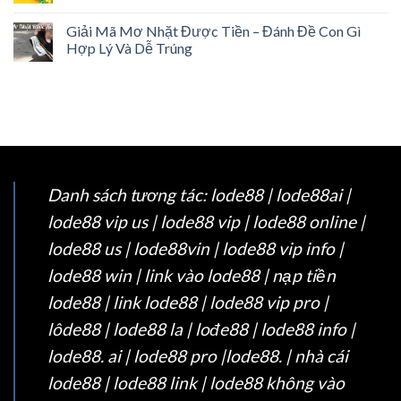
Giải Mã Mơ Nhặt Được Tiền – Đánh Đề Con Gì
Hợp Lý Và Dễ Trúng
Danh sách tương tác: lode88 | lode88ai |
lode88 vip us | lode88 vip | lode88 online |
lode88 us | lode88vin | lode88 vip info |
lode88 win | link vào lode88 | nạp tiền
lode88 | link lode88 | lode88 vip pro |
lôde88 | lode88 la | lođe88 | lode88 info |
lode88. ai | lode88 pro |lode88. | nhà cái
lode88 | lode88 link | lode88 không vào