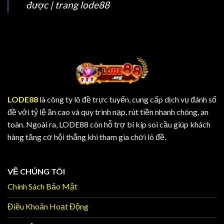
được | trang lode88
LODE88
là công ty lô đề trực tuyến, cung cấp dịch vụ đánh số
đề với tỷ lệ ăn cao và quy trình nạp, rút tiền nhanh chóng, an
toàn. Ngoài ra, LODE88 còn hỗ trợ bí kíp soi cầu giúp khách
hàng tăng cơ hội thắng khi tham gia chơi lô đề.
VỀ CHÚNG TÔI
Chính Sách Bảo Mật
Điều Khoản Hoạt Động